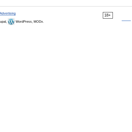
Advertising
18+
upal,
WordPress, MODx.