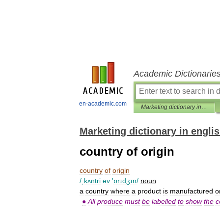
Academic Dictionarie
en-academic.com
Marketing dictionary in english
Marketing dictionary in engli
country of origin
country
of
origin
/
ˌkʌntri
əv
'
ɒrɪdʒɪn
/
noun
a
country
where
a
product
is
manufactured
o
●
All
produce
must
be
labelled
to
show
the
c