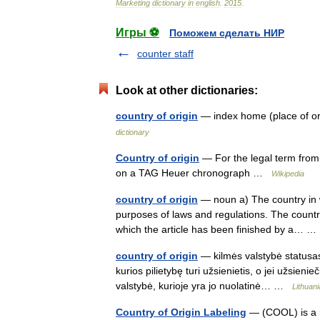
Marketing
dictionary
in
english
.
2015
.
Игры ⚽
Поможем сделать НИР
counter staff
Look at other dictionaries:
country of origin
— index home (place of or
dictionary
Country of origin
— For the legal term from 
on a TAG Heuer chronograph …
Wikipedia
country of origin
— noun a) The country in w
purposes of laws and regulations. The country 
which the article has been finished by a…
country of origin
— kilmės valstybė statusas
kurios pilietybę turi užsienietis, o jei užsieni
valstybė, kurioje yra jo nuolatinė… …
Lithuani
Country of Origin Labeling
— (COOL) is a r