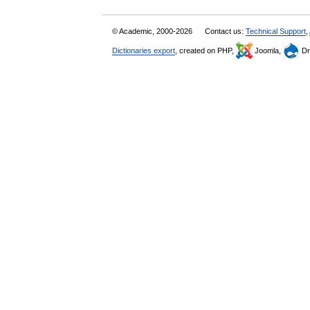
© Academic, 2000-2026
Contact us:
Technical Support
,
Dictionaries export
, created on PHP,
Joomla,
Dr