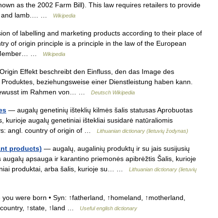
own as the 2002 Farm Bill). This law requires retailers to provide
ork, and lamb.… …
Wikipedia
on of labelling and marketing products according to their place of
y of origin principle is a principle in the law of the European
een Member… …
Wikipedia
rigin Effekt beschreibt den Einfluss, den das Image des
Produktes, beziehungsweise einer Dienstleistung haben kann.
h bewusst im Rahmen von… …
Deutsch Wikipedia
es
— augalų genetinių išteklių kilmės šalis statusas Aprobuotas
is, kurioje augalų genetiniai ištekliai susidarė natūraliomis
nys: angl. country of origin of …
Lithuanian dictionary (lietuvių žodynas)
ant products)
— augalų, augalinių produktų ir su jais susijusių
s augalų apsauga ir karantino priemonės apibrėžtis Šalis, kurioje
liniai produktai, arba šalis, kurioje su… …
Lithuanian dictionary (lietuvių
you were born • Syn: ↑fatherland, ↑homeland, ↑motherland,
↑country, ↑state, ↑land …
Useful english dictionary