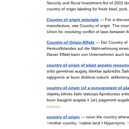
Security and Rural Investment Act of 2002 (kn
country of origin labeling for fresh beef, p
Country of origin principle
— For a discussi
manufacture, see Country of origin. The countr
Union for resolving conflict of laws betw
Country-of-Origin-Effekt
— Der Country of O
Herkunftslandes auf die Wahrnehmung eines 
Dieser Effekt kann von Unternehmen auc
country of origin of plant genetic resourc
sritis genetiniai augalų ištekliai apibrėžtis Šal
sąlygomis ar buvo dirbtinai sukurti. atitikme
country of origin (of a consignment of pl
objektų kilmės šalis statusas Aprobuotas sriti
buvo išauginti augalai ir (ar) pagaminti auga
žodynas)
country of origin
— noun the country where 
↑mother country, ↑native land • Hypernyms: 