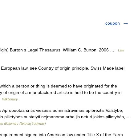
coupon
igin) Burton s Legal Thesaurus. William C. Burton. 2006 …
Law
European law, see Country of origin principle. Swiss Made label
hich a person or thing is deemed to have originated for the
of origin of a manufactured article is held to be the country in
 …
Wiktionary
 Aprobuotas sritis viešasis administravimas apibrėžtis Valstybė,
ečio pilietybės nustatyti neįmanoma arba jis neturi jokios pilietybės, –
an dictionary (lietuvių žodynas)
equirement signed into American law under Title X of the Farm