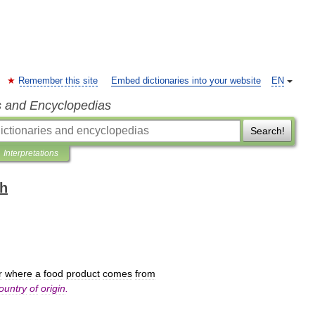
Remember this site
Embed dictionaries into your website
EN
s and Encyclopedias
Search!
Interpretations
sh
r
where
a
food
product
comes
from
ountry
of
origin
.